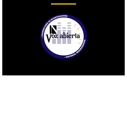
Universidad Militar Nueva Granada
Conmutadores
: (601) 650 0000
(601) 634 3200
Opciones 1 y 2 para comunicarse con el CALL CENTER y solicitar
información general
Línea gratuita nacional: 01 8000 111019