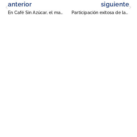
anterior
siguiente
En Café Sin Azúcar, el magacín neogranadino, conocimos la directiva 0041 de 2025.
Participación exitosa de la Editorial Neogranadina en la Feria Libera
Universidad Militar Nueva Granada
Conmutadores
: (601) 650 0000
(601) 634 3200
Opciones 1 y 2 para comunicarse con el CALL CENTER y solicitar
información general
Línea gratuita nacional: 01 8000 111019
Solicitud de información
: atencionalciudadano@unimilitar.edu.co
Notificaciones judiciales: juridica@unimilitar.edu.co
Correo físico
: Carrera 11 n.° 101-80 (Bogotá, Colombia) Archivo y
correspondencia
Formulario de peticiones, quejas y reclamos
Sede Bogotá