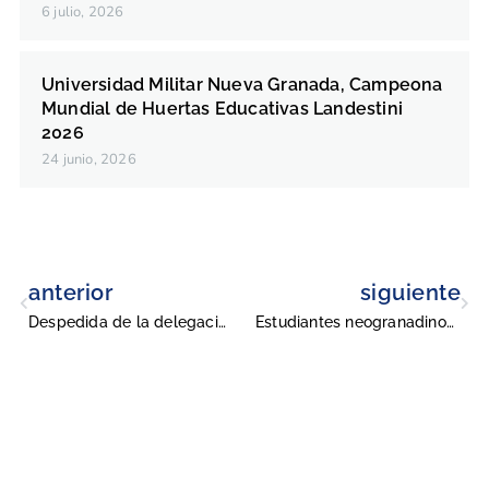
6 julio, 2026
Universidad Militar Nueva Granada, Campeona
Mundial de Huertas Educativas Landestini
2026
24 junio, 2026
anterior
siguiente
Despedida de la delegación UMNG participante en ASCUN 2025
Estudiantes neogranadinos de Ing. Multimedia se destacan en Alemania
Universidad Militar Nueva Granada
Conmutadores
: (601) 650 0000
(601) 634 3200