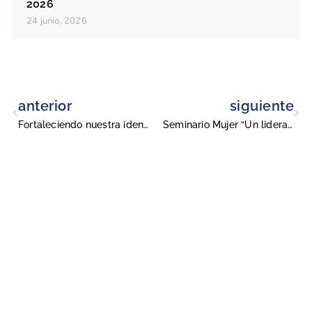
2026
24 junio, 2026
anterior
siguiente
Fortaleciendo nuestra identidad
Seminario Mujer “Un liderazgo integral en la construcción de la sociedad”
Universidad Militar Nueva Granada
Conmutadores
: (601) 650 0000
(601) 634 3200
Opciones 1 y 2 para comunicarse con el CALL CENTER y solicitar
información general
Línea gratuita nacional: 01 8000 111019
Solicitud de información
: atencionalciudadano@unimilitar.edu.co
Notificaciones judiciales: juridica@unimilitar.edu.co