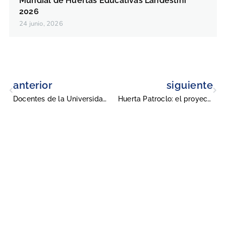
Mundial de Huertas Educativas Landestini
2026
24 junio, 2026
anterior
siguiente
Docentes de la Universidad Militar Nueva Granada, nominados a los Premios del Círculo de Periodistas de Bogotá 2026
Huerta Patroclo: el proyecto colombiano que florece desde la UMNG y avanza en concurso mundial
Universidad Militar Nueva Granada
Conmutadores
: (601) 650 0000
(601) 634 3200
Opciones 1 y 2 para comunicarse con el CALL CENTER y solicitar
información general
Línea gratuita nacional: 01 8000 111019
Solicitud de información
: atencionalciudadano@unimilitar.edu.co