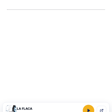
Institución de educación superior, Vigilada Mineducación ” Decreto
1075 del 26 de mayo de 2015″ Código SNIES 1117
Acreditación institucional multicampus de alta calidad de la
educación superior, por ocho años, mediante la Resolución
013147 del 6 de julio de 2022
LA FLACA