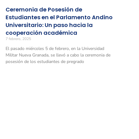
Ceremonia de Posesión de
Estudiantes en el Parlamento Andino
Universitario: Un paso hacia la
cooperación académica
7 febrero, 2025
El pasado miércoles 5 de febrero, en la Universidad
Militar Nueva Granada, se llevó a cabo la ceremonia de
posesión de los estudiantes de pregrado
Universidad Militar Nueva Granada
Sede Bo
Carrera 
Conmutadores
: (601) 650 0000
Horario 
(601) 634 3200
Opciones 1 y 2 para comunicarse con el CALL CENTER y solicitar
información general
Facultad
Línea gratuita nacional: 01 8000 111019
Transver
Horario 
Solicitud de información
: atencionalciudadano@unimilitar.edu.co