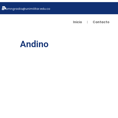
umngradio@unimilitar.edu.co
Inicio
Contacto
Andino