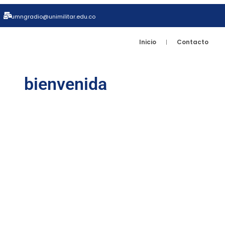
umngradio@unimilitar.edu.co
Inicio
Contacto
bienvenida