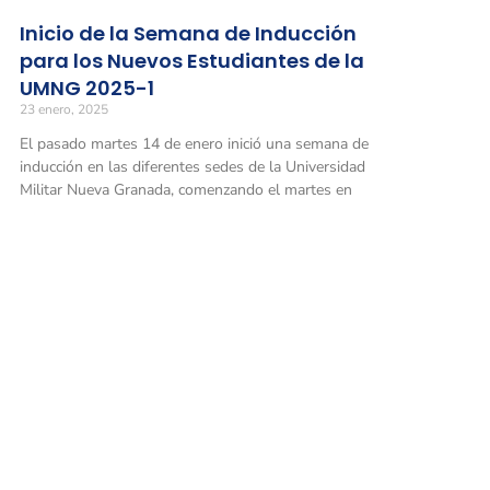
Inicio de la Semana de Inducción
para los Nuevos Estudiantes de la
UMNG 2025-1
23 enero, 2025
El pasado martes 14 de enero inició una semana de
inducción en las diferentes sedes de la Universidad
Militar Nueva Granada, comenzando el martes en
Universidad Militar Nueva Granada
Sede Bo
Carrera 
Conmutadores
: (601) 650 0000
Horario 
(601) 634 3200
Opciones 1 y 2 para comunicarse con el CALL CENTER y solicitar
información general
Facultad
Línea gratuita nacional: 01 8000 111019
Transver
Horario 
Solicitud de información
: atencionalciudadano@unimilitar.edu.co
Notificaciones judiciales: juridica@unimilitar.edu.co
Sede Po