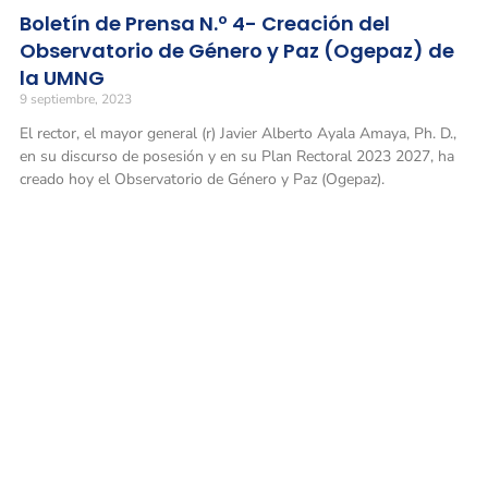
Boletín de Prensa N.º 4- Creación del
Observatorio de Género y Paz (Ogepaz) de
la UMNG
9 septiembre, 2023
El rector, el mayor general (r) Javier Alberto Ayala Amaya, Ph. D.,
en su discurso de posesión y en su Plan Rectoral 2023 2027, ha
creado hoy el Observatorio de Género y Paz (Ogepaz).
Universidad Militar Nueva Granada
Conmutadores
: (601) 650 0000
(601) 634 3200
Opciones 1 y 2 para comunicarse con el CALL CENTER y solicitar
información general
Línea gratuita nacional: 01 8000 111019
Solicitud de información
: atencionalciudadano@unimilitar.edu.co
Notificaciones judiciales: juridica@unimilitar.edu.co
Correo físico
: Carrera 11 n.° 101-80 (Bogotá, Colombia) Archivo y