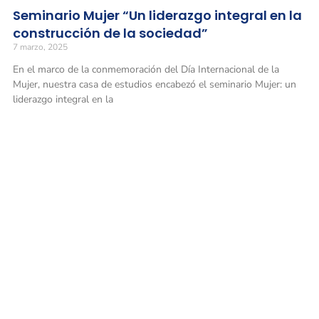
Seminario Mujer “Un liderazgo integral en la
construcción de la sociedad”
7 marzo, 2025
En el marco de la conmemoración del Día Internacional de la
Mujer, nuestra casa de estudios encabezó el seminario Mujer: un
liderazgo integral en la
Universidad Militar Nueva Granada
Conmutadores
: (601) 650 0000
(601) 634 3200
Opciones 1 y 2 para comunicarse con el CALL CENTER y solicitar
información general
Línea gratuita nacional: 01 8000 111019
Solicitud de información
: atencionalciudadano@unimilitar.edu.co
Notificaciones judiciales: juridica@unimilitar.edu.co
Correo físico
: Carrera 11 n.° 101-80 (Bogotá, Colombia) Archivo y
correspondencia