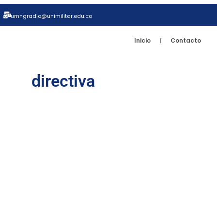
umngradio@unimilitar.edu.co
Inicio
Contacto
directiva