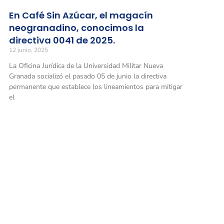
En Café Sin Azúcar, el magacín
neogranadino, conocimos la
directiva 0041 de 2025.
12 junio, 2025
La Oficina Jurídica de la Universidad Militar Nueva
Granada socializó el pasado 05 de junio la directiva
permanente que establece los lineamientos para mitigar
el
Universidad Militar Nueva Granada
Sede Bo
Carrera 
Conmutadores
: (601) 650 0000
Horario 
(601) 634 3200
Opciones 1 y 2 para comunicarse con el CALL CENTER y solicitar
información general
Facultad
Línea gratuita nacional: 01 8000 111019
Transver
Horario 
Solicitud de información
: atencionalciudadano@unimilitar.edu.co
Notificaciones judiciales: juridica@unimilitar.edu.co
Sede Po