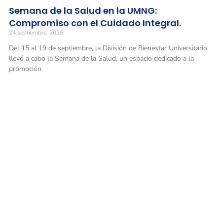
Semana de la Salud en la UMNG:
Compromiso con el Cuidado Integral.
24 septiembre, 2025
Del 15 al 19 de septiembre, la División de Bienestar Universitario
llevó a cabo la Semana de la Salud, un espacio dedicado a la
promoción
Universidad Militar Nueva Granada
Conmutadores
: (601) 650 0000
(601) 634 3200
Opciones 1 y 2 para comunicarse con el CALL CENTER y solicitar
información general
Línea gratuita nacional: 01 8000 111019
Solicitud de información
: atencionalciudadano@unimilitar.edu.co
Notificaciones judiciales: juridica@unimilitar.edu.co
Correo físico
: Carrera 11 n.° 101-80 (Bogotá, Colombia) Archivo y
correspondencia