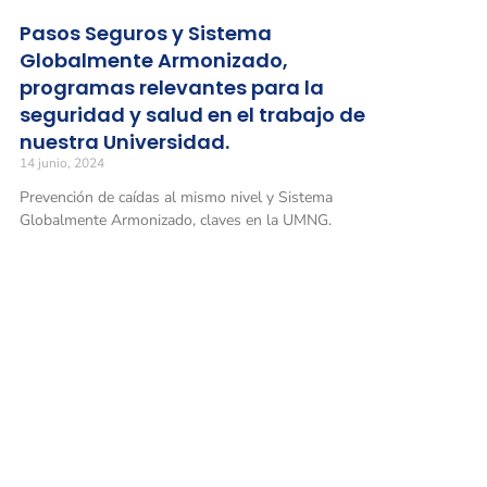
Pasos Seguros y Sistema
Globalmente Armonizado,
programas relevantes para la
seguridad y salud en el trabajo de
nuestra Universidad.
14 junio, 2024
Prevención de caídas al mismo nivel y Sistema
Globalmente Armonizado, claves en la UMNG.
Universidad Militar Nueva Granada
Sede Bo
Carrera 
Conmutadores
: (601) 650 0000
Horario 
(601) 634 3200
Opciones 1 y 2 para comunicarse con el CALL CENTER y solicitar
información general
Facultad
Línea gratuita nacional: 01 8000 111019
Transver
Horario 
Solicitud de información
: atencionalciudadano@unimilitar.edu.co