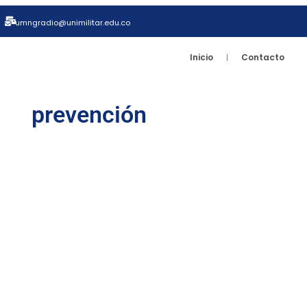
umngradio@unimilitar.edu.co
Inicio
Contacto
prevención