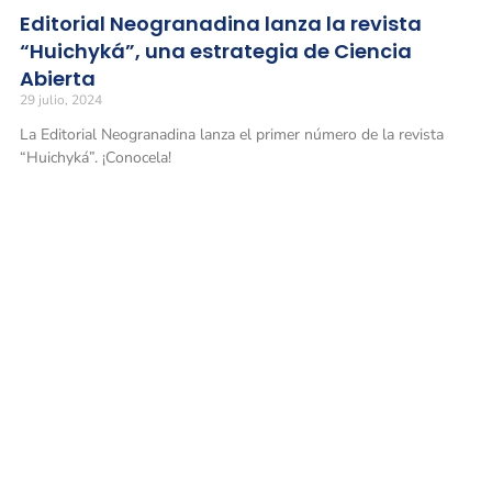
Editorial Neogranadina lanza la revista
“Huichyká”, una estrategia de Ciencia
Abierta
29 julio, 2024
La Editorial Neogranadina lanza el primer número de la revista
“Huichyká”. ¡Conocela!
Universidad Militar Nueva Granada
Conmutadores
: (601) 650 0000
(601) 634 3200
Opciones 1 y 2 para comunicarse con el CALL CENTER y solicitar
información general
Línea gratuita nacional: 01 8000 111019
Solicitud de información
: atencionalciudadano@unimilitar.edu.co
Notificaciones judiciales: juridica@unimilitar.edu.co
Correo físico
: Carrera 11 n.° 101-80 (Bogotá, Colombia) Archivo y
correspondencia