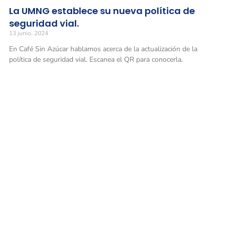
La UMNG establece su nueva política de
seguridad vial.
13 junio, 2024
En Café Sin Azúcar hablamos acerca de la actualización de la
política de seguridad vial. Escanea el QR para conocerla.
Universidad Militar Nueva Granada
Conmutadores
: (601) 650 0000
(601) 634 3200
Opciones 1 y 2 para comunicarse con el CALL CENTER y solicitar
información general
Línea gratuita nacional: 01 8000 111019
Solicitud de información
: atencionalciudadano@unimilitar.edu.co
Notificaciones judiciales: juridica@unimilitar.edu.co
Correo físico
: Carrera 11 n.° 101-80 (Bogotá, Colombia) Archivo y
correspondencia
Formulario de peticiones, quejas y reclamos